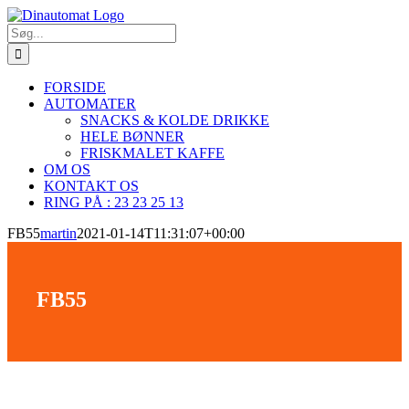
Skip
to
Søg
content
efter:
FORSIDE
AUTOMATER
SNACKS & KOLDE DRIKKE
HELE BØNNER
FRISKMALET KAFFE
OM OS
KONTAKT OS
RING PÅ : 23 23 25 13
FB55
martin
2021-01-14T11:31:07+00:00
FB55