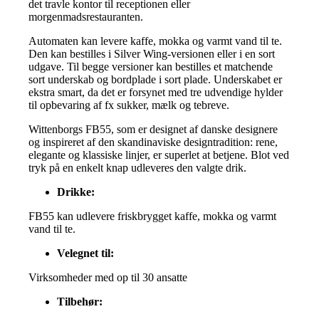
det travle kontor til receptionen eller
morgenmadsrestauranten.
Automaten kan levere kaffe, mokka og varmt vand til te.
Den kan bestilles i Silver Wing-versionen eller i en sort
udgave. Til begge versioner kan bestilles et matchende
sort underskab og bordplade i sort plade. Underskabet er
ekstra smart, da det er forsynet med tre udvendige hylder
til opbevaring af fx sukker, mælk og tebreve.
Wittenborgs FB55, som er designet af danske designere
og inspireret af den skandinaviske designtradition: rene,
elegante og klassiske linjer, er superlet at betjene. Blot ved
tryk på en enkelt knap udleveres den valgte drik.
Drikke:
FB55 kan udlevere friskbrygget kaffe, mokka og varmt
vand til te.
Velegnet til:
Virksomheder med op til 30 ansatte
Tilbehør: